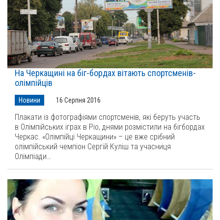
На Черкащині на біг-бордах вітають спортсменів-
олімпійців
Новини
16 Серпня 2016
Плакати із фотографіями спортсменів, які беруть участь
в Олімпійських іграх в Ріо, днями розмістили на бігбордах
Черкас. «Олімпійці Черкащини» – це вже срібний
олімпійський чемпіон Сергій Куліш та учасниця
Олімпіади…