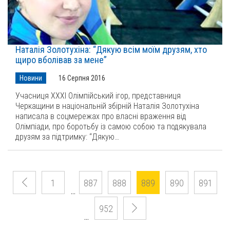
Наталія Золотухіна: “Дякую всім моїм друзям, хто
щиро вболівав за мене”
Новини
16 Серпня 2016
Учасниця ХХХІ Олімпійський ігор, представниця
Черкащини в національній збірній Наталія Золотухіна
написала в соцмережах про власні враження від
Олімпіади, про боротьбу із самою собою та подякувала
друзям за підтримку: “Дякую…
1
887
888
889
890
891
…
952
…