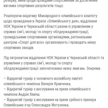
резерву, винагороди провідним спортсменам за досягнення
вагомих спортивних результатів тощо.
Реалізуючи ініціативу Міжнародного олімпійського комітету
щодо проведення в Україні «Олімпійського дня», відділення
НОК України в Черкаській області разом із управлінням у
справах сім’ї, молоді та спорту облдержадміністрації,
громадськими спортивними організаціями, регіональним
центром «Спорт для всіх» організовують і проводять низку
спортивних заходів.
Під патронатом відділення НОК України в Черкаській області та
управління у справах сім’ї, молоді та спорту
облдержадміністрації започатковано низку змагань. Зокрема:
– Відкритий турнір з чоловічого волейболу пам’яті
олімпійського чемпіона Валерія Кравченка;
– Відкритий турнір з веслування на призи олімпійського
чемпіона Андрія Хіміча;
– Відкритий турнір з веслування на призи срібного призера
Олімпійських ігор Олександра Мотузенка;