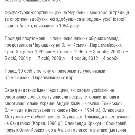
Фізкультурно-спортивний рух на Черкащині має хороші традиції
та спортивні здобутки, які здобувалися впродовж усієї історії
нашої області, починаючи з 1954 року.
Провідні спортсмени – члени національних збірних команд –
представляли Черкащину на Олімпійських і Паралімпійських
іграх. Зокрема: 1992 рік – 1 особа, 1996 р. – 3 особи, 2000 р. –
5 осіб, 2004 р. – 7 осіб, 2008 р. – 4 особи, 2012 – 4 особи.
Понад 30 осіб з регіону є призерами та учасниками
Олімпійських і Паралімпійських ігор.
Серед видатних імен Черкащини, які своїми успіхами на
спортивних аренах світу вписали яскраві сторінки до книги
спортивної слави України: Андрій Хіміч – чемпіон Токійської
Олімпіади з веслування та каное (Японія, 1964 р.), Олександр
Мотузенко – срібний призер Сеульської Олімпіади з веслування
на байдарках (Корея, 1988 р.), Олександр Крикун – бронзовий
призер Олімпійських ігор в Атланті з легкої атлетики (метання