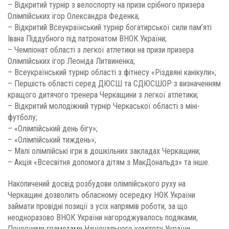
– Відкритий турнір з велоспорту на призи срібного призера
Олімпійських ігор Олександра Феденка;
– Відкритий Всеукраїнський турнір богатирської сили пам’яті
Івана Піддубного під патронатом ВНОК України;
– Чемпіонат області з легкої атлетики на призи призера
Олімпійських ігор Леоніда Литвиненка;
– Всеукраїнський турнір області з фітнесу «Різдвяні канікули»;
– Першість області серед ДЮСШ та СДЮСШОР з визначенням
кращого дитячого тренера Черкащини з легкої атлетики;
– Відкритий молодіжний турнір Черкаської області з міні-
футболу;
– «Олімпійський день бігу»;
– «Олімпійський тиждень»;
– Малі олімпійські ігри в дошкільних закладах Черкащини;
– Акція «Всесвітня допомога дітям з МакДональдз» та інше.
Накопичений досвід розбудови олімпійського руху на
Черкащині дозволить обласному осередку НОК України
займати провідні позиції з усіх напрямів роботи, за що
неодноразово ВНОК України нагороджувалось подяками,
Почесними грамотами Національного комітету України.