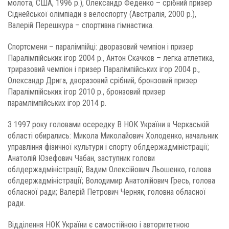
молота, США, 1996 р.), Олександр Феденко – срібний призер
Сіднейської олімпіади з велоспорту (Австралія, 2000 р.),
Валерій Перешкура – спортивна гімнастика.
Спортсмени – паралімпійці: дворазовий чемпіон і призер
Паралімпійських ігор 2004 р., Антон Скачков – легка атлетика,
триразовий чемпіон і призер Паралімпійських ігор 2004 р.,
Олександр Дрига, дворазовий срібний, бронзовий призер
Паралімпійських ігор 2010 р., бронзовий призер
парамлімпійських ігор 2014 р.
З 1997 року головами осередку В НОК України в Черкаській
області обирались: Микола Миколайович Холоденко, начальник
управління фізичної культури і спорту облдержадміністрації;
Анатолій Юзефович Чабан, заступник голови
облдержадміністрації; Вадим Олексійович Льошенко, голова
облдержадміністрації; Володимир Анатолійович Гресь, голова
обласної ради; Валерій Петрович Черняк, головна обласної
ради.
Відділення НОК України є самостійною і авторитетною