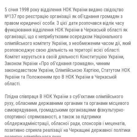
5 січня 1998 року відділення НОК України видано свідоцтво
№137 про реєстрацію організації як об’єднання громадян з
правом юридичної особи. З цієї дати розпочався відлік часу
функціювання відділення НОК України в Черкаській області як
організації, що є неприбутковим осередком Національного
олімпійського комітету України, з необмеженим часом дії, який
розповсюджує свою діяльність на території всієї області.
Комітет керується в своїй діяльності Конституцією України,
Законом України «Про об’єднання громадян», чинним
законодавством України, Олімпійською Хартією, Статутом НОК
України та Положенням про В НОК України в Черкаській
області.
Плідна співпраця В НОК України з суб’єктами олімпійського
руху, обласними державними органами та органами місцевого
самоврядування, громадськими організаціями фізкультурно-
спортивної спрямованості, а також за підтримки
облдержадміністрації, обласної ради, спонсорів і меценатів,
позитивно сприяла реалізації на Черкащині державної політики
розвитку олімпійського руху.