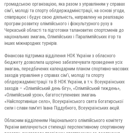
громадською організацією, яка разом з управлінням у справах
сім’ї, молоді та спорту облдержадміністрації, на основі угоди,
співпрацює і будує свою діяльність, направлену на реалізацію
програм розвитку олімпійського і фізкультурного руху в
Черкаській області та підготовки талановитих спортсменів до
національних змагань, Олімпійських і Паралімпійських ігор та
інших міжнародних турнірів.
Фінансова підтримка відділення НОК України з обласного
бюджету дозволила щорічно забезпечувати проведення усіх
змагань, передбачених календарним планом спортивно-масових
заходів управління у справах сім’ї, молоді та спорту
облдержадміністрації та В НОК України, в т.ч. Всеукраїнських
заходів – «Олімпійський день бігу», «Олімпійський тиждень»,
«Олімпійський урок», багатоступеневих змагань
«Найспортивніше село», Всеукраїнського свята богатирської
сили і слави пам’яті Івана Піддубного, Всеукраїнських акцій.
Обласним відділенням Національного олімпійського комітету
України виплачуються стипендії перспективному спортивному