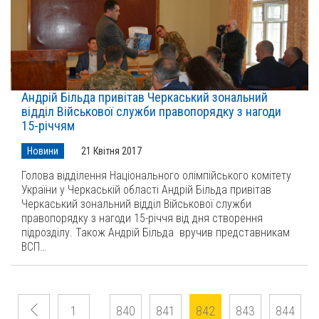
Андрій Більда привітав Черкаський зональний
відділ Військової служби правопорядку з нагоди
15-річчям
Новини
21 Квітня 2017
Голова відділення Національного олімпійського комітету
України у Черкаській області Андрій Більда привітав
Черкаський зональний відділ Військової служби
правопорядку з нагоди 15-річчя від дня створення
підрозділу. Також Андрій Більда вручив представникам
ВСП…
1
840
841
842
843
844