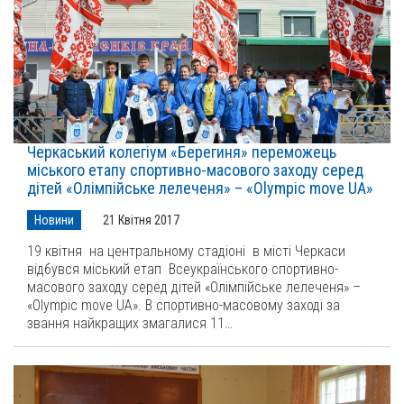
Черкаський колегіум «Берегиня» переможець
міського етапу спортивно-масового заходу серед
дітей «Олімпійське лелеченя» – «Olympic move UA»
Новини
21 Квітня 2017
19 квітня на центральному стадіоні в місті Черкаси
відбувся міський етап Всеукраїнського спортивно-
масового заходу серед дітей «Олімпійське лелеченя» –
«Olympic move UA». В спортивно-масовому заході за
звання найкращих змагалися 11…