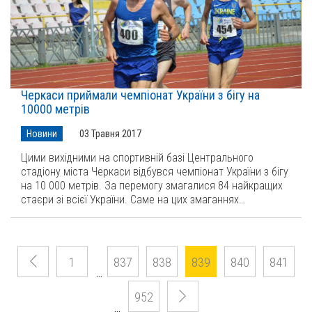
Черкаси приймали чемпіонат України з бігу на
10000 метрів
Новини
03 Травня 2017
Цими вихідними на спортивній базі Центрального
стадіону міста Черкаси відбувся чемпіонат України з бігу
на 10 000 метрів. За перемогу змагалися 84 найкращих
стаєри зі всієї України. Саме на цих змаганнях…
1
837
838
839
840
841
…
952
…