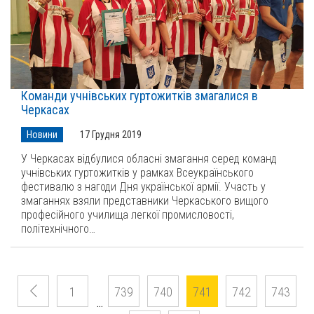
Команди учнівських гуртожитків змагалися в
Черкасах
Новини
17 Грудня 2019
У Черкасах відбулися обласні змагання серед команд
учнівських гуртожитків у рамках Всеукраїнського
фестивалю з нагоди Дня української армії. Участь у
змаганнях взяли представники Черкаського вищого
професійного училища легкої промисловості,
політехнічного…
1
739
740
741
742
743
…