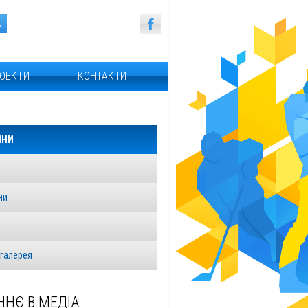
ОЕКТИ
КОНТАКТИ
ИНИ
ни
я
галерея
ННЄ В МЕДІА