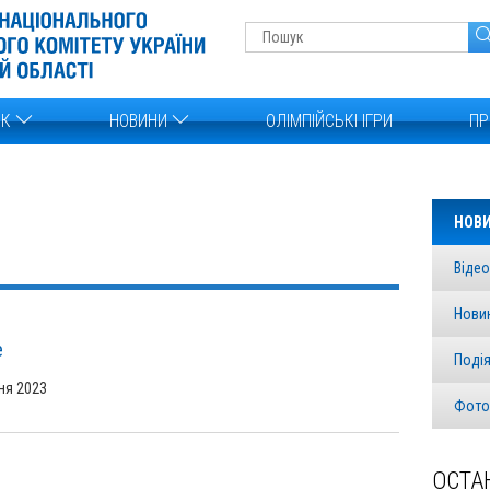
ОК
НОВИНИ
ОЛІМПІЙСЬКІ ІГРИ
ПР
НОВ
Відео
Нови
e
Поді
ня 2023
Фото
ОСТА