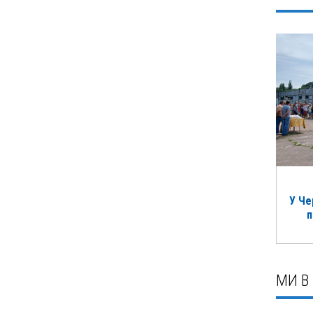
У Че
п
МИ В