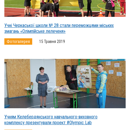
Учні Черкаської школи № 28 стали переможцями міських
змагань «Олімпійське лелеченя»
Фотогалерея
15 Травня 2019
Учням Келебердянського навчального-виховного
комплексу презентували проект #Olympic Lab