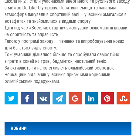
школи № 21 стали учасниками енергійного та рухливого заходу
в межах Do Like Olympians. Позитивні емоції та запальна
атмосфера панували в спортивній залі – учасники змагалися в
естафетах та знайомилися з видами спорту.
Діти під час «Веселих стартів» виконували різноманітні вправи
на спритність та вправність.
Також у програмі заходу – пізнання та випробовування нових
для багатьох видів спорту.
Тож учасники дізналися більше та спробували самостійно
зіграти в хокей на траві, бадмінтон, настільний теніс.
За активність та наполегливість олімпійський осередок
Черкащини відзначив учасників приємними корисними
олімпійськими подарунками.
НОВИНИ