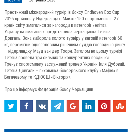
Новини
28 Травня 2026
Престижний міжнародний турнір із боксу Eindhoven Box Cup
2026 пройшов у Нідерландах. Майже 150 спортсменів із 27
країн світу змагалися за нагороди в категорії «еліта».
Україну на змаганнях представляла черкащанка Тетяна
Довгаль. Вона виборола золото турніру у ваговій категорії 60
кг, перемігши одноголосним рішенням суддів господиню рингу
– нідерландку Мауд ван дер Тоорн. Загалом на цьому турнірі
Тетяна провела три сильних та конкурентних поєдинки.
Тренує спортсменку заслужений тренер України Ілля Дубовий.
Тетяна Довгаль – вихованка боксерського клубу «Мафія» в
Багачевому та КДЮСШ «Вікторія».
Про це інформує Федерація боксу Черкащини