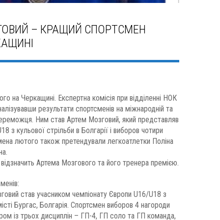
ГОВИЙ – КРАЩИЙ СПОРТСМЕН
КАЩИНІ
го на Черкащині. Експертна комісія при відділенні НОК
аналізувавши результати спортсменів на міжнародній та
 переможця. Ним став Артем Мозговий, який представляв
18 з кульової стрільби в Болгарії і виборов чотири
мена лютого також претендували легкоатлетки Поліна
на.
відзначить Артема Мозгового та його тренера премією.
менів:
говий став учасником чемпіонату Європи U16/U18 з
місті Бургас, Болгарія. Спортсмен виборов 4 нагороди
ром із трьох дисциплін – ГП-4, ГП соло та ГП команда,