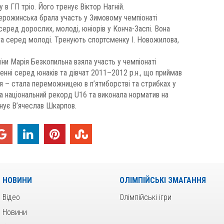
в ГП тріо. Його тренує Віктор Нагній.
ерожинська брала участь у Зимовому чемпіонаті
серед дорослих, молоді, юніорів у Конча-Заспі. Вона
а серед молоді. Тренують спортсменку І. Новожилова,
ни Марія Безкопильна взяла участь у чемпіонаті
щенні серед юнаків та дівчат 2011–2012 р.н., що приймав
сця – стала переможницею в п’ятиборстві та стрибках у
ла національний рекорд U16 та виконала норматив на
енує В’ячеслав Шкарпов.
НОВИНИ
ОЛІМПІЙСЬКІ ЗМАГАННЯ
Відео
Олімпійські ігри
Новини