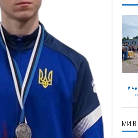
У Че
п
МИ В