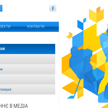
ОЕКТИ
КОНТАКТИ
ИНИ
ни
я
галерея
ННЄ В МЕДІА