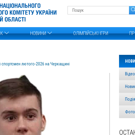
ОК
НОВИНИ
ОЛІМПІЙСЬКІ ІГРИ
ПР
НОВ
й спортсмен лютого-2026 на Черкащині
Відео
Нови
Поді
Фото
ОСТА