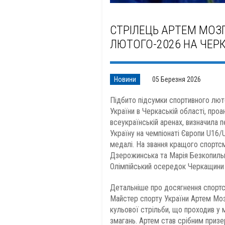
СТРІЛЕЦЬ АРТЕМ МОЗ
ЛЮТОГО-2026 НА ЧЕР
Новини
05 Березня 2026
Підбито підсумки спортивного люто
України в Черкаській області, про
всеукраїнській аренах, визначила
Україну на чемпіонаті Європи U16/U
медалі. На звання кращого спортс
Дзерожинська та Марія Безкопиль
Олімпійський осередок Черкащини 
Детальніше про досягнення спортс
Майстер спорту України Артем Моз
кульової стрільби, що проходив у 
змагань. Артем став срібним призе