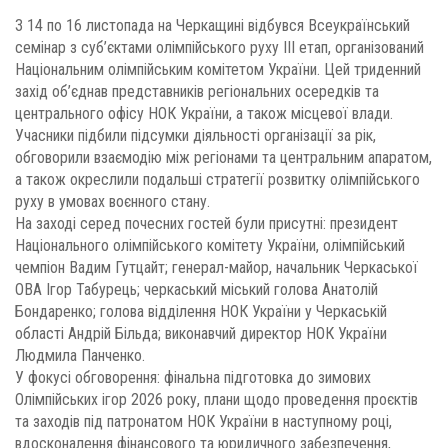
З 14 по 16 листопада на Черкащині відбувся Всеукраїнський
семінар з суб’єктами олімпійського руху ІІІ етап, організований
Національним олімпійським комітетом України. Цей триденний
захід об’єднав представників регіональних осередків та
центрального офісу НОК України, а також місцевої влади.
Учасники підбили підсумки діяльності організації за рік,
обговорили взаємодію між регіонами та центральним апаратом,
а також окреслили подальші стратегії розвитку олімпійського
руху в умовах воєнного стану.
На заході серед почесних гостей були присутні: президент
Національного олімпійського комітету України, олімпійський
чемпіон Вадим Гутцайт; генерал-майор, начальник Черкаської
ОВА Ігор Табурець; черкаський міський голова Анатолій
Бондаренко; голова відділення НОК України у Черкаській
області Андрій Більда; виконавчий директор НОК України
Людмила Панченко.
У фокусі обговорення: фінальна підготовка до зимових
Олімпійських ігор 2026 року, плани щодо проведення проєктів
та заходів під патронатом НОК України в наступному році,
вдосконалення фінансового та юридичного забезпечення,