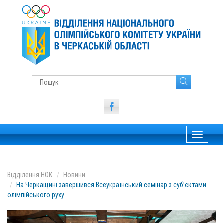
Toggle
navigati
Відділення НОК
Новини
На Черкащині завершився Всеукраїнський семінар з суб’єктами
олімпійського руху