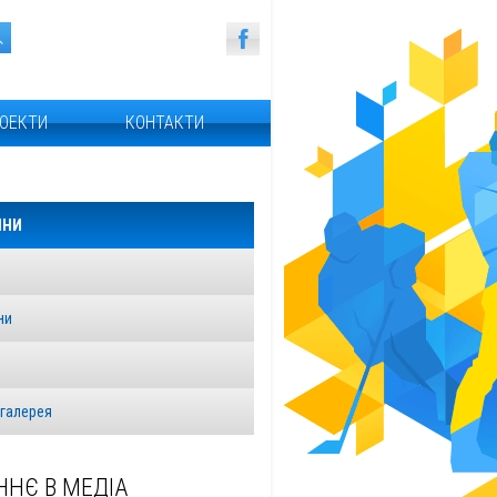
ОЕКТИ
КОНТАКТИ
ИНИ
ни
я
галерея
ННЄ В МЕДІА