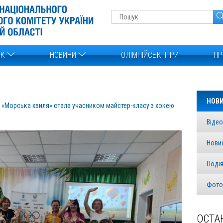
ОК
НОВИНИ
ОЛІМПІЙСЬКІ ІГРИ
ПР
НОВ
 «Морська хвиля» стала учасником майстер-класу з хокею
Відео
Нови
Поді
Фото
ОСТА