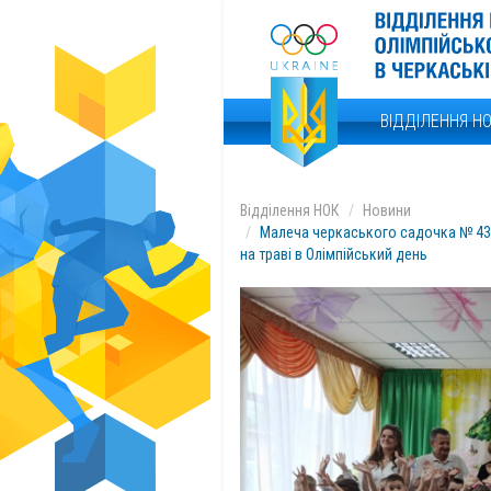
ВІДДІЛЕННЯ Н
Відділення НОК
Новини
Малеча черкаського садочка № 43
на траві в Олімпійський день