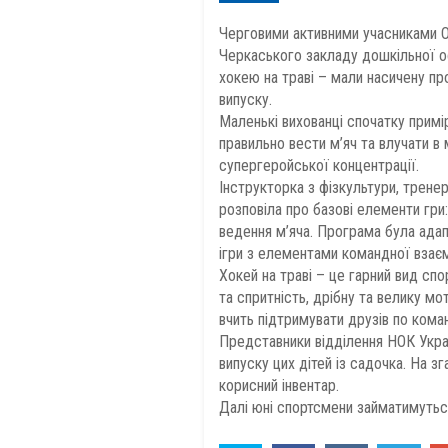
Черговими активними учасниками О
Черкаського закладу дошкільної о
хокею на траві – мали насичену пр
випуску.
Маленькі вихованці спочатку примі
правильно вести м’яч та влучати в 
супергеройської концентрації.
Інструкторка з фізкультури, тренер
розповіла про базові елементи гри
ведення м’яча. Програма була адапт
ігри з елементами командної взаєм
Хокей на траві – це гарний вид сп
та спритність, дрібну та велику м
вчить підтримувати друзів по коман
Представники відділення НОК Украї
випуску цих дітей із садочка. На 
корисний інвентар.
Далі юні спортсмени займатимутьс