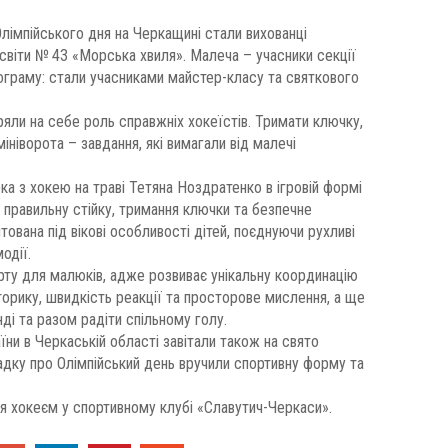
лімпійського дня на Черкащині стали вихованці
світи № 43 «Морська хвиля». Малеча – учасники секції
ограму: стали учасниками майстер-класу та святкового
ряли на себе роль справжніх хокеїстів. Тримати ключку,
мініворота – завдання, які вимагали від малечі
ка з хокею на траві Тетяна Ноздратенко в ігровій формі
: правильну стійку, тримання ключки та безпечне
ована під вікові особливості дітей, поєднуючи рухливі
одії.
орту для малюків, адже розвиває унікальну координацію
оторику, швидкість реакції та просторове мислення, а ще
ді та разом радіти спільному голу.
ни в Черкаській області завітали також на свято
згадку про Олімпійський день вручили спортивну форму та
я хокеєм у спортивному клубі «Славутич-Черкаси».