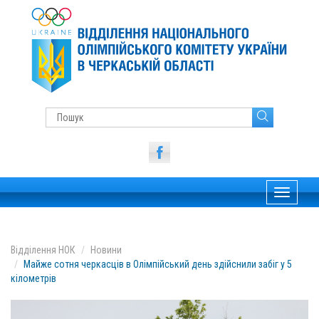
Toggle
navigati
Відділення НОК
Новини
Майже сотня черкасців в Олімпійський день здійснили забіг у 5
кілометрів