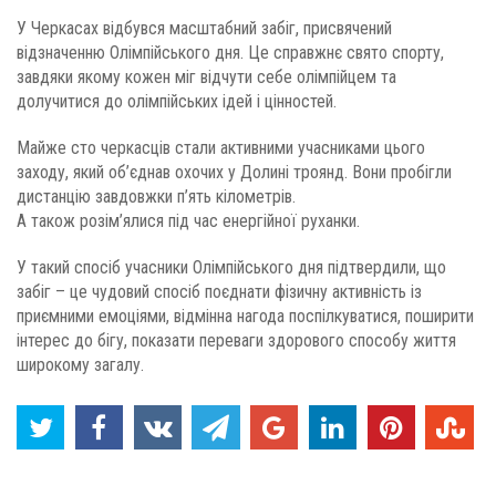
У Черкасах відбувся масштабний забіг, присвячений
відзначенню Олімпійського дня. Це справжнє свято спорту,
завдяки якому кожен міг відчути себе олімпійцем та
долучитися до олімпійських ідей і цінностей.
Майже сто черкасців стали активними учасниками цього
заходу, який об’єднав охочих у Долині троянд. Вони пробігли
дистанцію завдовжки п’ять кілометрів.
А також розім’ялися під час енергійної руханки.
У такий спосіб учасники Олімпійського дня підтвердили, що
забіг – це чудовий спосіб поєднати фізичну активність із
приємними емоціями, відмінна нагода поспілкуватися, поширити
інтерес до бігу, показати переваги здорового способу життя
широкому загалу.