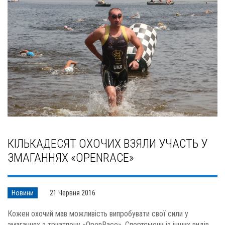
КІЛЬКАДЕСЯТ ОХОЧИХ ВЗЯЛИ УЧАСТЬ У
ЗМАГАННЯХ «OPENRACE»
Новини
21 Червня 2016
Кожен охочий мав можливість випробувати свої сили у
змаганнях з триатлону «OpenRace». Спортсмени із інших видів