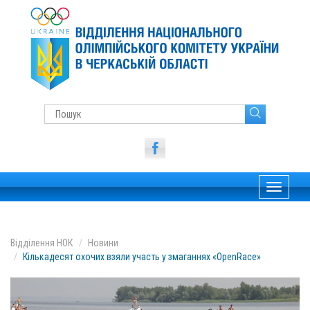
Toggle
navigati
Відділення НОК
Новини
Кількадесят охочих взяли участь у змаганнях «OpenRace»