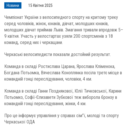
Новини
15 Квітня 2025
Чемпіонат України з велосипедного спорту на критому треку
серед чоловіків, жінок, юнаків, дівчат, молодших юнаків,
молодших дівчат приймав Львів. Змагання тривали впродовж 5–
9 квітня. Участь у велостартах узяли 200 спортсменів з 18
команд, серед них і черкащани.
Черкаські велосипедисти показали достойний результат.
Команда в складі Ростислава Царана, Ярослава Кліменока,
Богдана Потьомка, Вячеслава Коноплянка посіла третє місце в
командній гонці переслідування, чоловіки, 4 км.
Команда в складі Ганни Позднякової, Юлії Тичковської, Карини
Потьомко, Софії-Єлизавети Зубкової теж виборола бронзу в
командній гонці переслідування, жінки, 4 км.
Про це інформує управління у справах сім’’ї, молоді та спорту
Черкаської ОДА