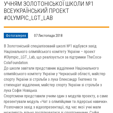
УЧНЯМ ЗОЛОТОНІСЬКОЇ ШКОЛИ №1
ВСЕУКРАЇНСЬКИЙ ПРОЕКТ
#OLYMPIC_LGT_LAB
Фотогалерея
07 Листопада 2018
В Золотоніській спеціалізованій школі №1 відбувся захід
Національного олімпійського комітету України – проект
#Olympic_LGT_Lab, що реалізується за підтримки TheCoca-
ColaFoundation.
До школи завітали представник відділення Національного
олімпійського комітету України у Черкаській області, майстер
спорту України зі стрільби з лука Олександр Гнатенко та
стипендіат відділення, майстер спорту України зі стрільби з
лука Софія Новіцька.
Спортсмени представили учням один з модулів проекту, а саме
презентували модуль «Чат з олімпійцями та лідерські навички».
Розпочався захід з відеопрезентації, під час якої учні мали
можливість вільно поспілкуватися зі спортсменами. Софія