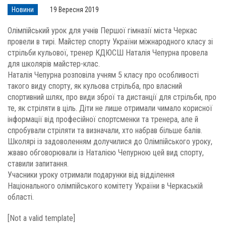
Новини
19 Вересня 2019
Олімпійський урок для учнів Першої гімназії міста Черкас
провели в тирі. Майстер спорту України міжнародного класу зі
стрільби кульової, тренер КДЮСШ Наталія Чепурна провела
для школярів майстер-клас.
Наталія Чепурна розповіла учням 5 класу про особливості
такого виду спорту, як кульова стрільба, про власний
спортивний шлях, про види зброї та дистанції для стрільби, про
те, як стріляти в ціль. Діти не лише отримали чимало корисної
інформації від професійної спортсменки та тренера, але й
спробували стріляти та визначали, хто набрав більше балів.
Школярі із задоволенням долучилися до Олімпійського уроку,
жваво обговорювали із Наталією Чепурною цей вид спорту,
ставили запитання.
Учасники уроку отримали подарунки від відділення
Національного олімпійського комітету України в Черкаській
області.
[Not a valid template]