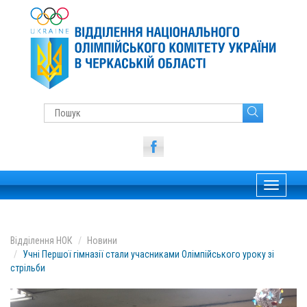
Toggle
navigati
Відділення НОК
Новини
Учні Першої гімназії стали учасниками Олімпійського уроку зі
стрільби