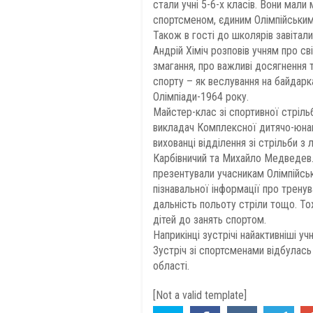
стали учні 5-6-х класів. Вони мали
спортсменом, єдиним Олімпійським
Також в гості до школярів завітали
Андрій Хіміч розповів учням про св
змагання, про важливі досягнення 
спорту – як веслування на байдарка
Олімпіади-1964 року.
Майстер-клас зі спортивної стрільб
викладач Комплексної дитячо-юнац
вихованці відділення зі стрільби з
Карбівничий та Михайло Медведев.
презентували учасникам Олімпійськ
пізнавальної інформації про тренув
дальність польоту стріли тощо. Т
дітей до занять спортом.
Наприкінці зустрічі найактивніші уч
Зустріч зі спортсменами відбулась
області.
[Not a valid template]