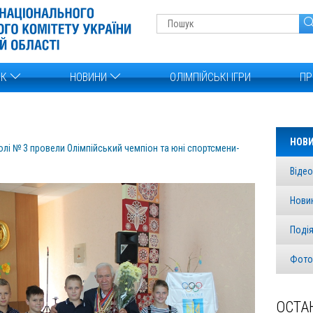
ОК
НОВИНИ
ОЛІМПІЙСЬКІ ІГРИ
ПР
НОВ
олі № 3 провели Олімпійський чемпіон та юні спортсмени-
Відео
Нови
Поді
Фото
ОСТА