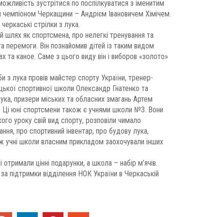
 можливість зустрітися по поспілкуватися з іменитим
 чемпіоном Черкащини – Андрієм Івановичем Хімічем.
 черкаські стрілки з лука.
ій шлях як спортсмена, про нелегкі тренування та
та перемоги. Він познайомив дітей із таким видом
х та каное. Саме з цього виду він і виборов «золото»
и з лука провів майстер спорту України, тренер-
ької спортивної школи Олександр Гнатенко та
 лука, призери міських та обласних змагань Артем
 Ці юні спортсмени також є учнями школи №3. Вони
ого уроку свій вид спорту, розповіли чимало
ання, про спортивний інвентар, про будову лука,
ож учні школи власним прикладом заохочували інших
ні отримали цінні подарунки, а школа – набір м’ячів.
 за підтримки відділення НОК України в Черкаській