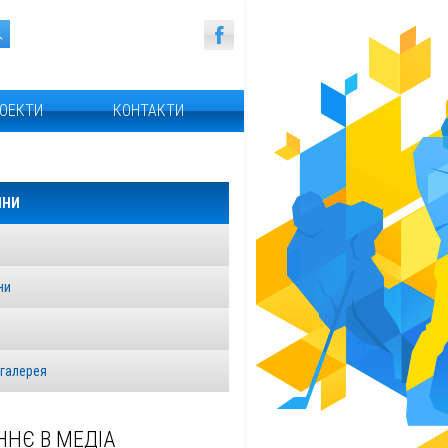
ОЕКТИ
КОНТАКТИ
ИНИ
ни
я
галерея
ННЄ В МЕДІА