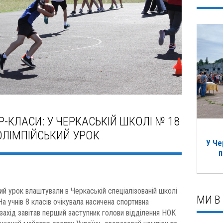
-КЛАСИ: У ЧЕРКАСЬКІЙ ШКОЛІ № 18
ЛІМПІЙСЬКИЙ УРОК
У Че
п
ий урок влаштували в Черкаській спеціалізованій школі
МИ В
а учнів 8 класів очікувала насичена спортивна
захід завітав перший заступник голови відділення НОК