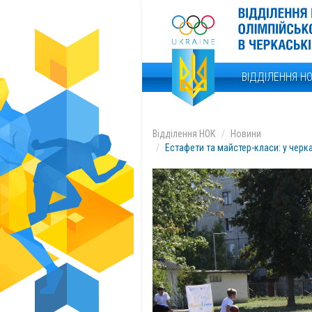
ВІДДІЛЕННЯ Н
Відділення НОК
Новини
Естафети та майстер-класи: у черк