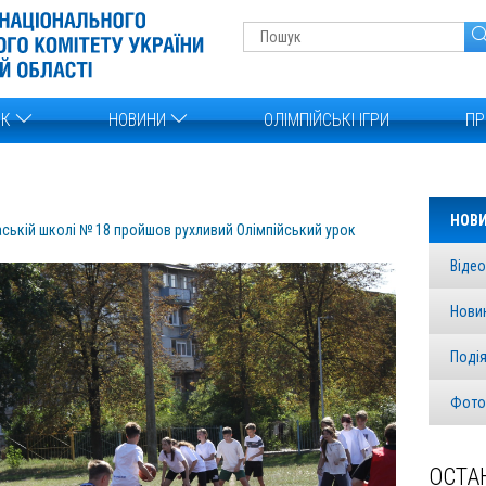
ОК
НОВИНИ
ОЛІМПІЙСЬКІ ІГРИ
ПР
НОВ
аській школі № 18 пройшов рухливий Олімпійський урок
Відео
Нови
Поді
Фото
ОСТА