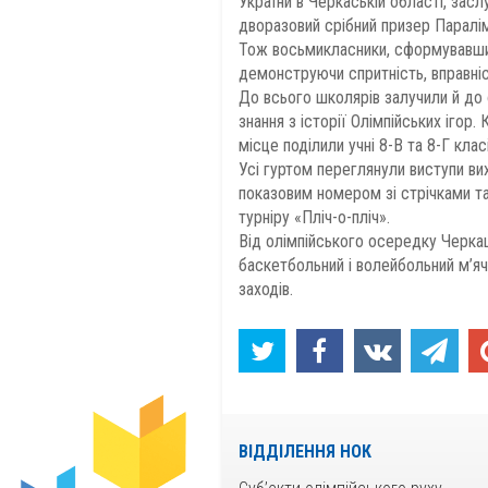
України в Черкаській області, зас
дворазовий срібний призер Паралім
Тож восьмикласники, сформувавши 
демонструючи спритність, вправніс
До всього школярів залучили й до о
знання з історії Олімпійських ігор
місце поділили учні 8-В та 8-Г класі
Усі гуртом переглянули виступи ви
показовим номером зі стрічками т
турніру «Пліч-о-пліч».
Від олімпійського осередку Черка
баскетбольний і волейбольний м’ячі
заходів.
ВІДДІЛЕННЯ НОК