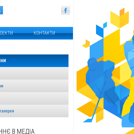
ОЕКТИ
КОНТАКТИ
ИНИ
ни
я
галерея
ННЄ В МЕДІА