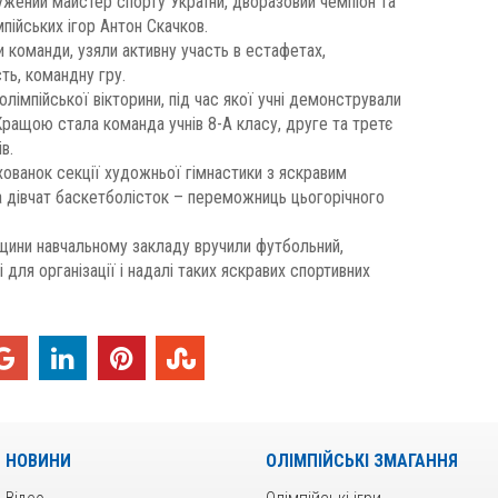
лужений майстер спорту України, дворазовий чемпіон та
пійських ігор Антон Скачков.
команди, узяли активну участь в естафетах,
ть, командну гру.
лімпійської вікторини, під час якої учні демонстрували
. Кращою стала команда учнів 8-А класу, друге та третє
в.
хованок секції художньої гімнастики з яскравим
а дівчат баскетболісток – переможниць цьогорічного
щини навчальному закладу вручили футбольний,
 для організації і надалі таких яскравих спортивних
НОВИНИ
ОЛІМПІЙСЬКІ ЗМАГАННЯ