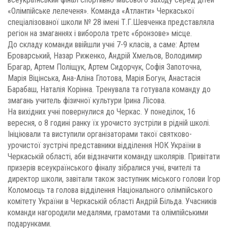
«Олімпійське лелеченя». Команда «Атланти» Черкаської
спеціалізованої школи № 28 імені Т.Г.Шевченка представляла
регіон на змаганнях і виборола третє «бронзове» місце.
До складу команди ввійшли учні 7-9 класів, а саме: Артем
Броварський, Назар Риженко, Андрій Хмельов, Володимир
Брагар, Артем Поліщук, Артем Сидорчук, Софія Запоточна,
Марія Віцінська, Ана-Аліна Глотова, Марія Богун, Анастасія
Барабаш, Наталія Корінна. Тренувала та готувала команду до
змагань учитель фізичної культури Ірина Лісова.
На вихідних учні повернулися до Черкас. У понеділок, 16
вересня, о 8 годині ранку їх урочисто зустріли в рідній школі.
Ініціювали та виступили організаторами такої святково-
урочистої зустрічі представники відділення НОК України в
Черкаській області, аби відзначити команду школярів. Привітати
призерів всеукраїнського фіналу зібралися учні, вчителі та
директор школи, завітали також заступник міського голови Ігор
Коломоєць та голова відділення Національного олімпійського
комітету України в Черкаській області Андрій Більда. Учасників
команди нагородили медалями, грамотами та олімпійськими
подарунками.