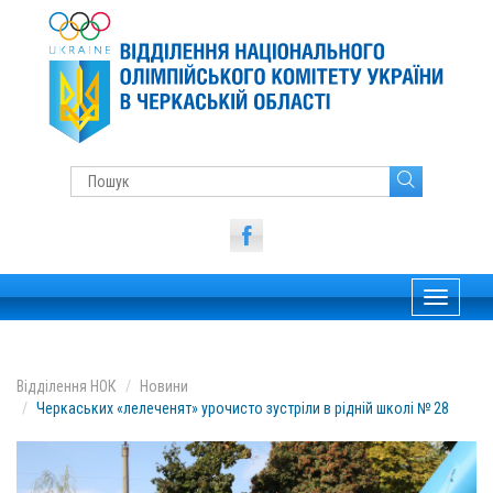
Toggle
navigati
Відділення НОК
Новини
Черкаських «лелеченят» урочисто зустріли в рідній школі № 28